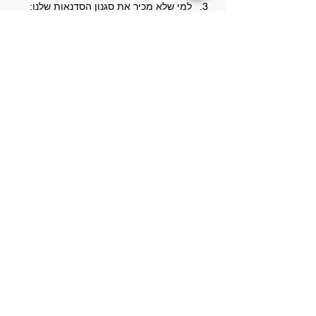
למי שלא מכיר את סגנון הסדנאות שלנו: 
הסדנה תכלול היבטים פיזיים-מעשיים לצד 
שיחות ודיונים מילוליים. שותפה בסדנה 
(עם פרק משלה) תהיה 
עו"ס עידית פינץ
, 
דאן 8 בבוג'ינאן ומדריכת "הגנה עצמית 
מעצימה" מטעם אירגון "אל הלב".
עלות
: 100 ש"ח לאדם.  תהיה הנחה לתלמידי 
דוג'ו קרקל ודוג'ו וורה.
עוד פרטים>
שיתוף