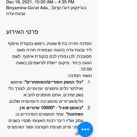
Dec 18, 2021, 10:00 AM – 4:35 PM
Binyamina-Giv'at Ada, בוג'ינקאן דוג'ו קרקל,
גבעת-עדה
פרטי האירוע
הסדנה תהיה בת 6 שעות, ניפגש בנקודת איסוף 
ליד גבעת עדה (הגעה עצמאית תהיה מעט 
מסובכת, לכן נמתין לכם בנקודת איסוף, לשם 
הגעה ביחד. מיקום יישלח לנרשמים) בשעה 
10:00.
נושאי הסדנה:
"כלי הנשק הסודיים/המוסתרים":
 שימוש 
ואילתור כלים וחפצים יומיומיים, לצורך כלי 
נשק זמינים. אתם מוזמנים להביא 
כלים/אביזרים מהסביבה היומיומית שלכם.
"בּאנפּן-פוּגיוֹ"
 - 
"10000 שינויים אין 
הפתעות"
. אחד הנושאים המרכזיים בו 
עסק ועליו דיבר רבות האצומי סנסיי בשנים 
שלפני פרוץ מגיפת הקורונה וסגר האימונים 
ביפן.